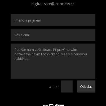
digi
talizace@in
society.cz
=
Odeslat
4 + 2