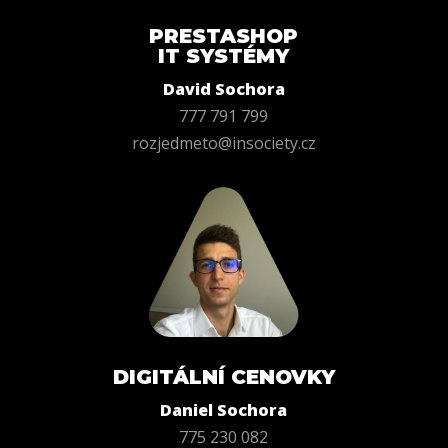
PRESTASHOP
IT SYSTÉMY
David Sochora
777
791
799
rozjedme
to@in
society.cz
DIGITÁLNÍ CENOVKY
Daniel Sochora
775
230
082